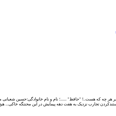
ر چه که هست..! "حافظ" ......؛ نام و نام خانوادگی:حسین شعبانی م
ندکردن تجارب نزدیک به هفت دهه پیمایش در این محنتگه خاکی... هی