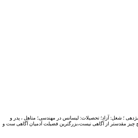
ژدهی ؛ شغل: آزاد؛ تحصیلات: لیسانس در مهندسی؛ متاهل ، پدر و
چ چیز مقدستر از آگاهی نیست،بزرگترین فضیلت آدمیان آگاهی ست و