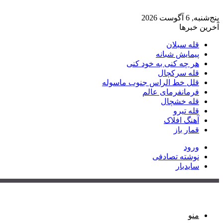
پنج‌شنبه, 6 آگوست 2026
آخرین خبرها
قله سبلان
پیمایش شبانه
هر چه کنی به خود کنی
قله سرکچال
قلل خط الراس جنوب ماسوله
فرمانفرمای عالم
قله خشچال
قله تیرو
آهنگ افلاک
قمار باز
ورود
نوشته تصادفی
سایدبار
منو