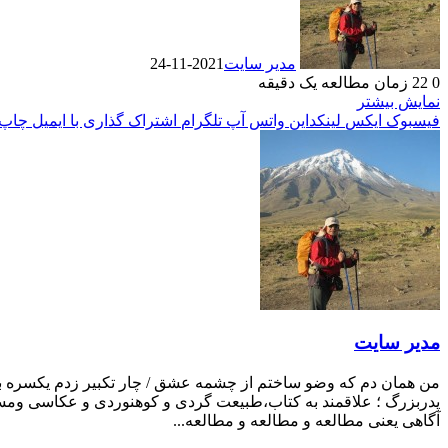
مدیر سایت
2021-11-24
0
22
زمان مطالعه یک دقیقه
نمایش بیشتر
فیسبوک
ایکس
لینکداین
واتس آپ
تلگرام
اشتراک گذاری با ایمیل
چاپ
مدیر سایت
من همان دم که وضو ساختم از چشمه عشق / چار تکبیر زدم یکسره بر ه
پدربزرگ ؛ علاقمند به کتاب،طبیعت گردی و کوهنوردی و عکاسی ومست
آگاهی یعنی مطالعه و مطالعه و مطالعه...