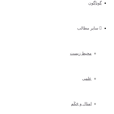
گوناگون
سایر مطالب
محیط زیست
علمی
امثال و حَکَم