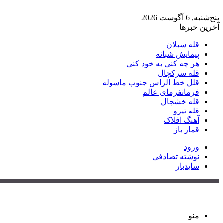
پنج‌شنبه, 6 آگوست 2026
آخرین خبرها
قله سبلان
پیمایش شبانه
هر چه کنی به خود کنی
قله سرکچال
قلل خط الراس جنوب ماسوله
فرمانفرمای عالم
قله خشچال
قله تیرو
آهنگ افلاک
قمار باز
ورود
نوشته تصادفی
سایدبار
منو