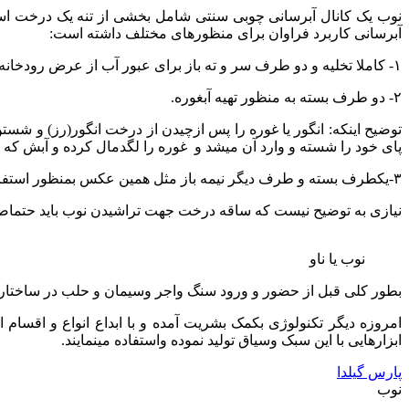
نوب یک کانال آبرسانی چوبی سنتی شامل بخشی از تنه یک درخت است ک
آبرسانی کاربرد فراوان برای منظورهای مختلف داشته است:
۱- کاملا تخلیه و دو طرف سر و ته باز برای عبور آب از عرض رودخانه بمنظور تامین آب شالیزارهای.شالیکاران قدیمی شمالی بکمک این وسیله، آب را از روی آب عبورمیدادند.
۲- دو طرف بسته به منظور تهیه آبغوره.
توضیح اینکه: انگور یا غوره را پس ازچیدن از درخت انگور(رز) و ش
پای خود را شسته و وارد آن میشد و غوره را لگدمال کرده و آبش که
۳-یکطرف بسته و طرف دیگر نیمه باز مثل همین عکس بمنظور استفاده آبشخور گله و تامین آب آشامیدنی آنها در ییلاقات
نیازی به توضیح نیست که ساقه درخت جهت تراشیدن نوب باید حتماص
نوب یا ناو
بطور کلی قبل از حضور و ورود سنگ واجر وسیمان و حلب در ساختا
امروزه دیگر تکنولوژی بکمک بشریت آمده و با ابداع انواع و اقسام ا
ابزارهایی با این سبک وسیاق تولید نموده واستفاده مینمایند.
پارس گیلدا
نوب