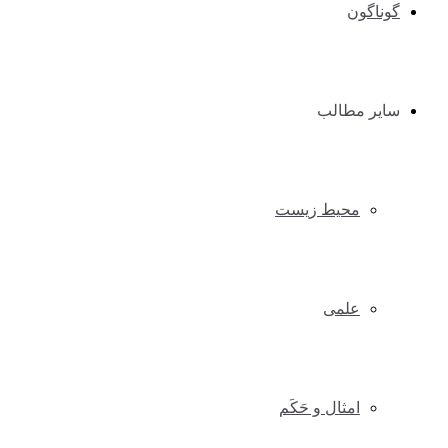
گوناگون
سایر مطالب
محیط زیست
علمی
امثال و حَکَم