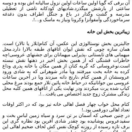
آن برفی که گویا اولین ساعات اولین نزول سالیانه اش بوده و دوسه
ساعتی از بارشش میگذرد.شادیهای کودکانه ناشی از تعطیلی
مدرسه و گشت وگذار در باغ و جنگل اطراف بدون دغدغه
سرماخوردگی وآمفوآنزا وکرونا ونیاز به ماسک و…!.
زیباترین بخش این خانه
جالبترین بخش نوستالوژی این عکس، آن کتام(تلار یا تالار) است.
همان سازه چوبی که نقش ایوان اتاقهای طبقه بالارا دارد.محل
میهمانی های تابستانی ،پذیرایی میهمانان برای جشنهای عروسی!چه
خاطرات قشنگی که از همین بخش اخیر در ذهنها نقش نبسته
است.نوعروسانی که گریه کنان از همین مکان با خانه پدری وداع
کرده به خانه بخت میرفتند ویا مادر شوهرانی که به شادی ورود
عروسشان از همین کتام ،نارنج دانه میزدند ویا در آخرین ساعات
عروسی بین جوانانیکه در حیاط خانه پائین تلار جمع بودند مرغ محلی
کباب شده پرت میکردند ودر نهایت یکی از اتاقهای همین کلبه محل
زندگی مشترک زوج جدید اختصاص می یافت…!.
کتام محل خواب چهار فصل اهالی خانه نیز بود که در اکثر اوقات
تعداد اهالی دورقمی بود..!
در چنین صبحی که آسمان بر تن سرد و سیاه زمین لباس بخت و
سفیدعروس پوشانیده بود چقدر شادی آفرین بود نظاره گری این
برف تازه رسیده از روزنه کوچک نفس کش لحاف ضخیم اهالی این