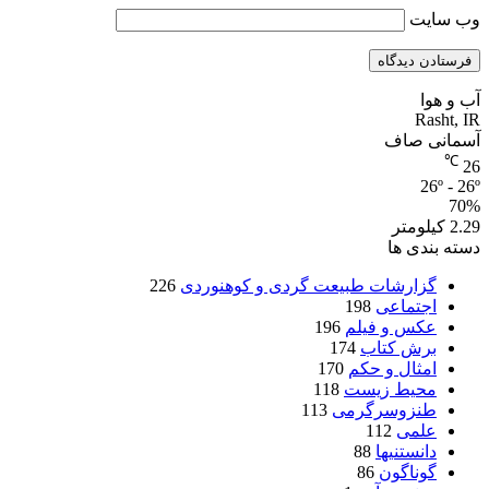
وب‌ سایت
آب و هوا
Rasht, IR
آسمانی صاف
℃
26
26º - 26º
70%
2.29 کیلومتر
دسته بندی ها
گزارشات طبیعت گردی و کوهنوردی
226
اجتماعی
198
عکس و فیلم
196
برش کتاب
174
امثال و حکم
170
محیط زیست
118
طنزوسرگرمی
113
علمی
112
دانستنیها
88
گوناگون
86