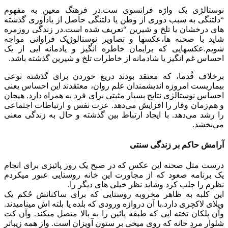
نوستالژی یک واژه فرانسوی ست.در فرهنگ معین به مفهوم
“دلتنگی به سبب دوری از وطن یا دلتنگی حاصل از یادآوری گذشته
های درخشان یا تلخ و شیرین “تعریف شده است.در زندگی روزمره
شاید با صحنه ها،عکسها و تصاویر نوستالوژیک فراوانی مواجه
شویم.عکسهایی که برایمان خاطره انگیز و یادمانه ایی از یک
احساس غم انگیز یا شادمانه از خاطرات تلخ و شیرین گذشته باشد.
برخلاف قُدما، که معتقد بودند دریغ خوردن برای گذشته نوعی
بیماریست امروزه اندیشمندان علم روان، معتقدند این احساس یعنی
احساس نوستالژی نتایج بسیار مثبتی برای فرد به همراه دارد. هیجان
و هم‌زمان وقار را افزایش می‌دهد. عزت نفس و ارتباطات اجتماعی
را رشد می‌دهد. با ایجاد ارتباط بین گذشته و حال به زندگی معنی
می‌بخشد.
آرامش حاکم بر زندگی سنتی
درست مثل صحنه این عکس که در صبح یک روز پائیزی برای انجام
یک برنامه صعود که از مجاورت این خانه روستایی عبور میکردم
نظرم را جلب کرد وشاید نظر خیلی های دیگر را.
این کلبه به ظاهر مخروبه روستایی که برای ساکنانش حُکم یک
ویلای لاکچری دارد.با آن دروازه ورودی که بلده یا بلته اش مینامیدند.
وآن پلکان تخته ایی که طبقه پائین را به بالا متصل میکند. وآن کت
شلوار مردِ خانه که روی میخی بر ستون آویزان است. واز همه زیباتر