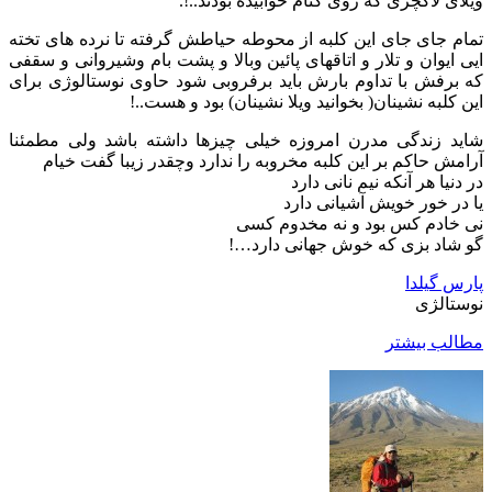
ویلای لاکچری که روی کتام خوابیده بودند..!.
تمام جای جای این کلبه از محوطه حیاطش گرفته تا نرده های تخته
ایی ایوان و تلار و اتاقهای پائین وبالا و پشت بام وشیروانی و سقفی
که برفش با تداوم بارش باید برفروبی شود حاوی نوستالوژی برای
این کلبه نشینان( بخوانید ویلا نشینان) بود و هست..!
شاید زندگی مدرن امروزه خیلی چیزها داشته باشد ولی مطمئنا
آرامش حاکم بر این کلبه مخروبه را ندارد وچقدر زیبا گفت خیام
در دنیا هر آنکه نیم نانی دارد
یا در خور خویش آشیانی دارد
نی خادم کس بود و نه مخدوم کسی
گو شاد بزی که خوش جهانی دارد…!
پارس گیلدا
نوستالژی
مطالب بیشتر