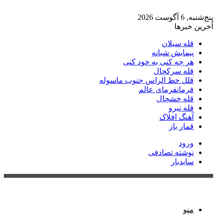
پنج‌شنبه, 6 آگوست 2026
آخرین خبرها
قله سبلان
پیمایش شبانه
هر چه کنی به خود کنی
قله سرکچال
قلل خط الراس جنوب ماسوله
فرمانفرمای عالم
قله خشچال
قله تیرو
آهنگ افلاک
قمار باز
ورود
نوشته تصادفی
سایدبار
منو