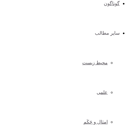
گوناگون
سایر مطالب
محیط زیست
علمی
امثال و حَکَم