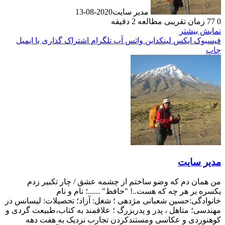
مدیر سایت
2020-08-13
0
77
زمان تقریبی مطالعه 2 دقیقه
نمایش بیشتر
فیسبوک
ایکس
لینکداین
واتس آپ
تلگرام
اشتراک گذاری با ایمیل
چاپ
مدیر سایت
من همان دم که وضو ساختم از چشمه عشق / چار تکبیر زدم
یکسره بر هر چه که هست..! "حافظ" ......؛ نام و نام
خانوادگی:حسین شعبانی مژدهی ؛ شغل: آزاد؛ تحصیلات: لیسانس در
مهندسی؛ متاهل ، پدر و پدربزرگ ؛ علاقمند به کتاب،طبیعت گردی و
کوهنوردی و عکاسی ومستندکردن تجارب نزدیک به هفت دهه