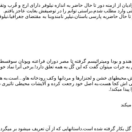
وادیان از ازمنه دور تا حال حاضر به اندازه نیلوفر دارای ارج و قُرب وت
 وارد مطلب شدم،براستی توانم را در توصیفش بغایت عاجز یافتم.
به پارسی باستان،نیلپر نامندوبنا به مقتضای جغرافیا،نی
ز هندو و بودا ومیترائیسم گرفته تا مصر دوران فراعنه ویونان سوفسط
 جرات میتوان گفت که این گُل به همه تعلق دارد!.برخی آنرا نماد خور
ش،محیطهای خشن و لجنزارها و مردابها وکف رودخانه هاو…است.به همی
زمینی اش کجا هست،به اصل خود رجعت کرده و آلایشات محیطی تاثیری 
یدا میکند!.
یکند
بکار گرفته شده است.داستانهایی که از آن تعریف میشود بر میگردد به ال