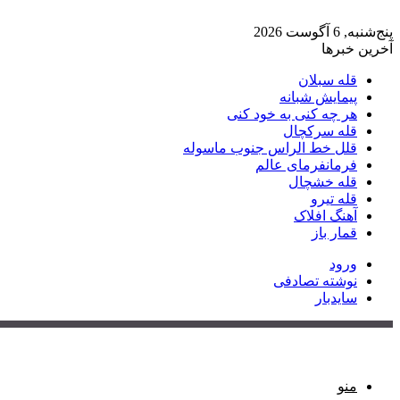
پنج‌شنبه, 6 آگوست 2026
آخرین خبرها
قله سبلان
پیمایش شبانه
هر چه کنی به خود کنی
قله سرکچال
قلل خط الراس جنوب ماسوله
فرمانفرمای عالم
قله خشچال
قله تیرو
آهنگ افلاک
قمار باز
ورود
نوشته تصادفی
سایدبار
منو