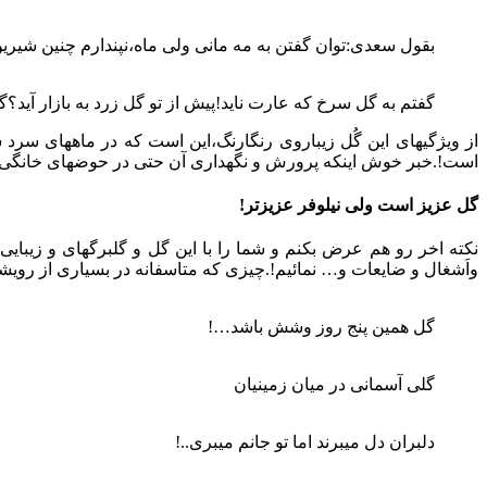
بقول سعدی:توان گفتن به مه مانی ولی ماه،نپندارم چنین شیر
گفتم به گل سرخ که عارت ناید!پیش از تو گل زرد به بازار آید؟
از ویژگیهای این گُل زیباروی رنگارنگ،این است که در ماههای سرد سا
است!.خبر خوش اینکه پرورش و نگهداری آن حتی در حوضهای خانگی و ب
گل عزیز است ولی نیلوفر عزیزتر!
نکته اخر رو هم عرض بکنم و شما را با این گل و گلبرگهای و زیبایی ه
واَشغال و ضایعات و… نمائیم!.چیزی که متاسفانه در بسیاری از رو
گل همین پنج روز وشش باشد…!
گلی آسمانی در میان زمینیان
دلبران دل میبرند اما تو جانم میبری..!