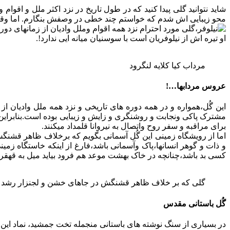
شاید نتوانید گلی پیدا کنید که در طول تاریخ در نزد اکثر ملل و اقوام 
محو زیبایی اش شدم که خواستم چند خطی در وصفش بنگارم. اما وقتی
او تیره اش از نیلوفریان است با سوسنیان میانه ایی ندارد!.
مرداب کیا کلایه لنگرود
عروس مردابها…!
این گُل،همواره و در همه دوره های تاریخی و نزد همه ملل وادیان ا
مشترک پاکی ونجابت و روشنگری و زایش و زیبایی بوده است.بنابراین به
برای مراقبه و سفر روح واتصال به نیروانا قلمداد میکنند.
اما از رویشگاه زمینی این گُل آسمانی بگویم که برخلاف ظاهر قشنگ
و ذات و گوهر انسانها،پاک وآسمانی باشد،فارغ از اینکه خاستگاه 
کسی بد باشد،چنانچه در خاک بهشت موعد هم فرود بیاید میل به قهقرا پ
گلی که بر خلاف ظاهر قشنگش در جاهای خشن و لجنزار رشد م
گُل باستانی مقدس
در بسیاری از سنگ نوشته های باستانی منجمله تخت جمشید، نماد این گل 