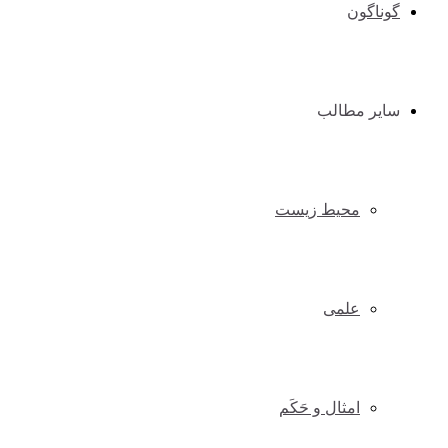
گوناگون
سایر مطالب
محیط زیست
علمی
امثال و حَکَم