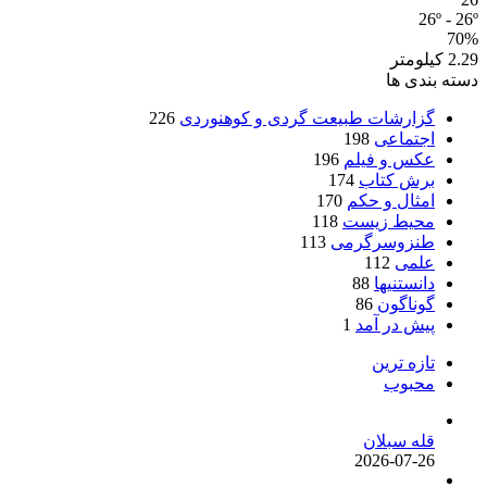
26º - 26º
70%
2.29 کیلومتر
دسته بندی ها
گزارشات طبیعت گردی و کوهنوردی
226
اجتماعی
198
عکس و فیلم
196
برش کتاب
174
امثال و حکم
170
محیط زیست
118
طنزوسرگرمی
113
علمی
112
دانستنیها
88
گوناگون
86
پیش در آمد
1
تازه ترین
محبوب
قله سبلان
2026-07-26