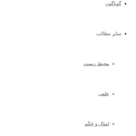
گوناگون
سایر مطالب
محیط زیست
علمی
امثال و حَکَم