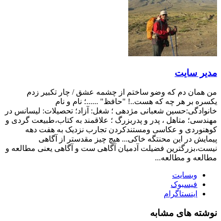
مدیر سایت
من همان دم که وضو ساختم از چشمه عشق / چار تکبیر زدم
یکسره بر هر چه که هست..! "حافظ" ......؛ نام و نام
خانوادگی:حسین شعبانی مژدهی ؛ شغل: آزاد؛ تحصیلات: لیسانس در
مهندسی؛ متاهل ، پدر و پدربزرگ ؛ علاقمند به کتاب،طبیعت گردی و
کوهنوردی و عکاسی ومستندکردن تجارب نزدیک به هفت دهه
پیمایش در این محنتگه خاکی... هیچ چیز مقدستر از آگاهی
نیست،بزرگترین فضیلت آدمیان آگاهی ست و آگاهی یعنی مطالعه و
مطالعه و مطالعه...
وبسایت
فیسبوک
اینستاگرام
نوشته های مشابه