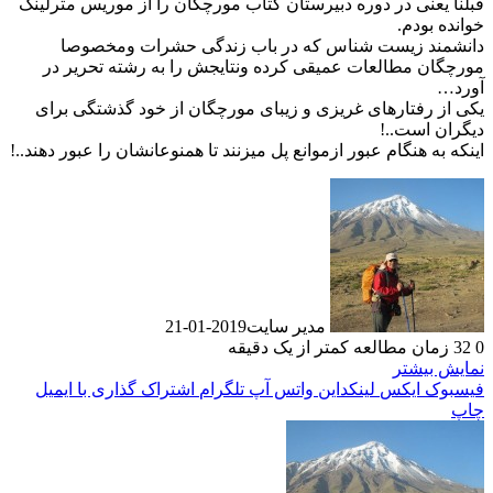
قبلنا یعنی در دوره دبیرستان کتاب مورچگان را از موریس مترلینگ
خوانده بودم.
دانشمند زیست شناس که در باب زندگی حشرات ومخصوصا
مورچگان مطالعات عمیقی کرده ونتایجش را به رشته تحریر در
آورد…
یکی از رفتارهای غریزی و زیبای مورچگان از خود گذشتگی برای
دیگران است..!
اینکه به هنگام عبور ازموانع پل میزنند تا همنوعانشان را عبور دهند..!
مدیر سایت
2019-01-21
0
32
زمان مطالعه کمتر از یک دقیقه
نمایش بیشتر
فیسبوک
ایکس
لینکداین
واتس آپ
تلگرام
اشتراک گذاری با ایمیل
چاپ