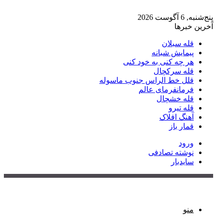
پنج‌شنبه, 6 آگوست 2026
آخرین خبرها
قله سبلان
پیمایش شبانه
هر چه کنی به خود کنی
قله سرکچال
قلل خط الراس جنوب ماسوله
فرمانفرمای عالم
قله خشچال
قله تیرو
آهنگ افلاک
قمار باز
ورود
نوشته تصادفی
سایدبار
منو