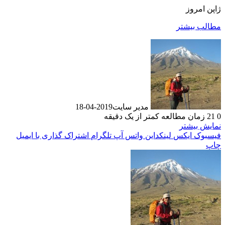
ژاپن امروز
مطالب بیشتر
مدیر سایت
2019-04-18
0
21
زمان مطالعه کمتر از یک دقیقه
نمایش بیشتر
فیسبوک
ایکس
لینکداین
واتس آپ
تلگرام
اشتراک گذاری با ایمیل
چاپ