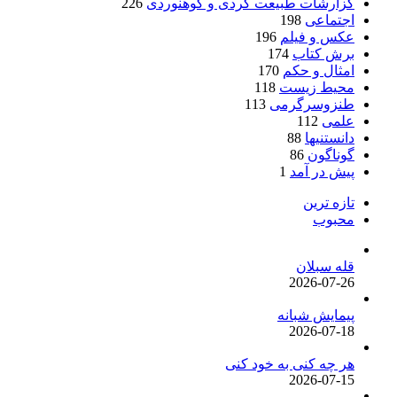
گزارشات طبیعت گردی و کوهنوردی
226
اجتماعی
198
عکس و فیلم
196
برش کتاب
174
امثال و حکم
170
محیط زیست
118
طنزوسرگرمی
113
علمی
112
دانستنیها
88
گوناگون
86
پیش در آمد
1
تازه ترین
محبوب
قله سبلان
2026-07-26
پیمایش شبانه
2026-07-18
هر چه کنی به خود کنی
2026-07-15