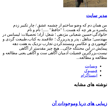
مدیر سایت
من همان دم که وضو ساختم از چشمه عشق / چار تکبیر زدم
یکسره بر هر چه که هست..! "حافظ" ......؛ نام و نام
خانوادگی:حسین شعبانی مژدهی ؛ شغل: آزاد؛ تحصیلات: لیسانس در
مهندسی؛ متاهل ، پدر و پدربزرگ ؛ علاقمند به کتاب،طبیعت گردی و
کوهنوردی و عکاسی ومستندکردن تجارب نزدیک به هفت دهه
پیمایش در این محنتگه خاکی... هیچ چیز مقدستر از آگاهی
نیست،بزرگترین فضیلت آدمیان آگاهی ست و آگاهی یعنی مطالعه و
مطالعه و مطالعه...
وبسایت
فیسبوک
اینستاگرام
نوشته های مشابه
زیبایی های دریا وموجودات آن