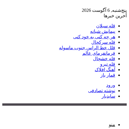
پنج‌شنبه, 6 آگوست 2026
آخرین خبرها
قله سبلان
پیمایش شبانه
هر چه کنی به خود کنی
قله سرکچال
قلل خط الراس جنوب ماسوله
فرمانفرمای عالم
قله خشچال
قله تیرو
آهنگ افلاک
قمار باز
ورود
نوشته تصادفی
سایدبار
منو