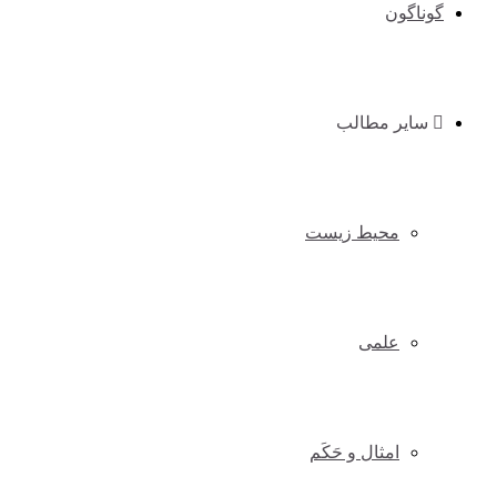
گوناگون
سایر مطالب
محیط زیست
علمی
امثال و حَکَم