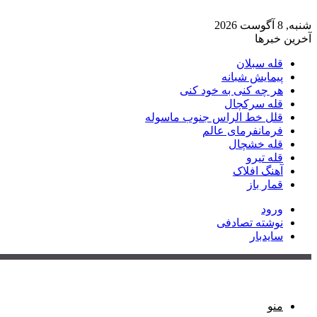
شنبه, 8 آگوست 2026
آخرین خبرها
قله سبلان
پیمایش شبانه
هر چه کنی به خود کنی
قله سرکچال
قلل خط الراس جنوب ماسوله
فرمانفرمای عالم
قله خشچال
قله تیرو
آهنگ افلاک
قمار باز
ورود
نوشته تصادفی
سایدبار
منو