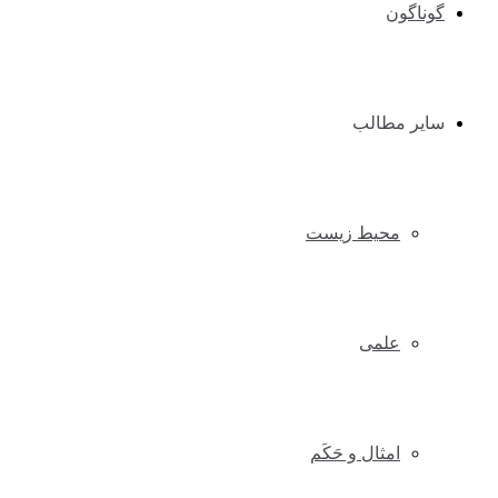
گوناگون
سایر مطالب
محیط زیست
علمی
امثال و حَکَم