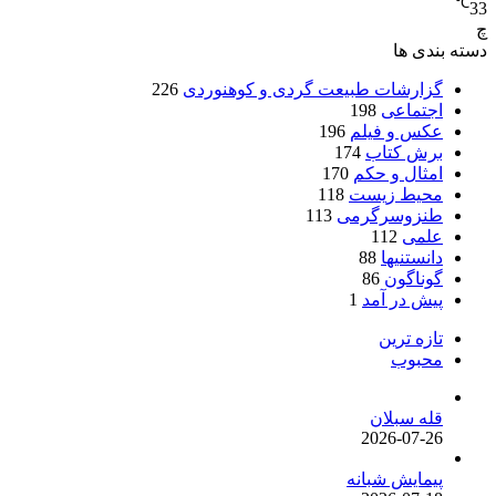
℃
33
چ
دسته بندی ها
گزارشات طبیعت گردی و کوهنوردی
226
اجتماعی
198
عکس و فیلم
196
برش کتاب
174
امثال و حکم
170
محیط زیست
118
طنزوسرگرمی
113
علمی
112
دانستنیها
88
گوناگون
86
پیش در آمد
1
تازه ترین
محبوب
قله سبلان
2026-07-26
پیمایش شبانه