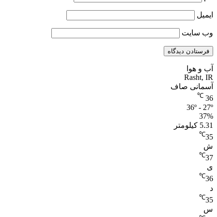
ایمیل
وب‌ سایت
آب و هوا
Rasht, IR
آسمانی صاف
℃
36
36º - 27º
37%
5.31 کیلومتر
℃
35
ش
℃
37
ی
℃
36
د
℃
35
س