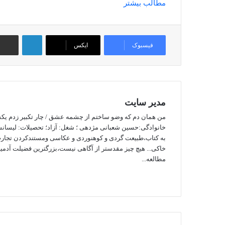
مطالب بیشتر
لینکداین
اشتراک گذاری با ایمیل
فیسبوک
ایکس
مدیر سایت
من همان دم که وضو ساختم از چشمه عشق / چار تکبیر زدم یکسره 
خانوادگی:حسین شعبانی مژدهی ؛ شغل: آزاد؛ تحصیلات: لیسانس 
به کتاب،طبیعت گردی و کوهنوردی و عکاسی ومستندکردن تجارب
خاکی... هیچ چیز مقدستر از آگاهی نیست،بزرگترین فضیلت آدمی
مطالعه...