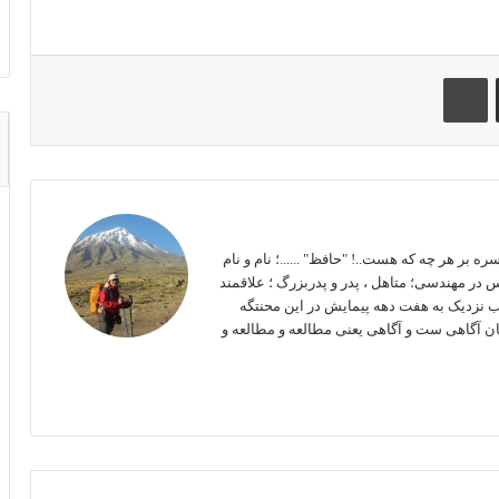
چاپ
بر هر چه که هست..! "حافظ" ......؛ نام و نام
در مهندسی؛ متاهل ، پدر و پدربزرگ ؛ علاقمند
 نزدیک به هفت دهه پیمایش در این محنتگه
ان آگاهی ست و آگاهی یعنی مطالعه و مطالعه و
این
فی
وبس
ستا
سب
ایت
گرا
وک
م