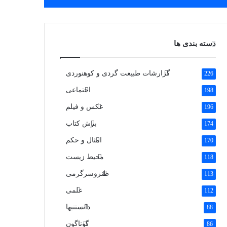
دسته بندی ها
گزارشات طبیعت گردی و کوهنوردی
226
اجتماعی
198
عکس و فیلم
196
برش کتاب
174
امثال و حکم
170
محیط زیست
118
طنزوسرگرمی
113
علمی
112
دانستنیها
88
گوناگون
86