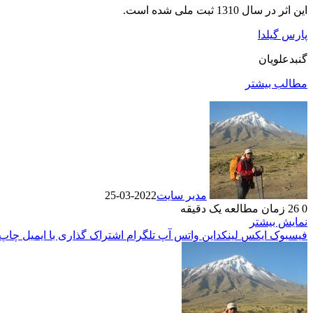
این اثر در سال 1310 ثبت ملی شده است.
پارس گیلدا
گنبدعلویان
مطالب بیشتر
مدیر سایت
2022-03-25
0
26
زمان مطالعه یک دقیقه
نمایش بیشتر
فیسبوک
ایکس
لینکداین
واتس آپ
تلگرام
اشتراک گذاری با ایمیل
چاپ