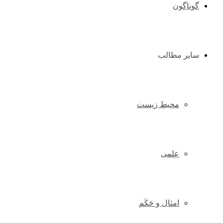
گوناگون
سایر مطالب
محیط زیست
علمی
امثال و حَکَم