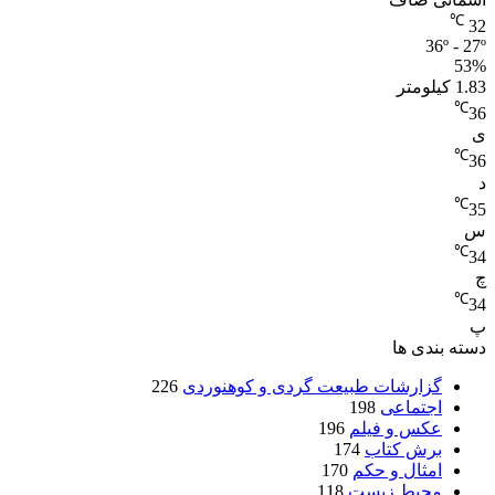
℃
32
36º - 27º
53%
1.83 کیلومتر
℃
36
ی
℃
36
د
℃
35
س
℃
34
چ
℃
34
پ
دسته بندی ها
گزارشات طبیعت گردی و کوهنوردی
226
اجتماعی
198
عکس و فیلم
196
برش کتاب
174
امثال و حکم
170
محیط زیست
118