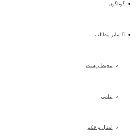
گوناگون
سایر مطالب
محیط زیست
علمی
امثال و حَکَم