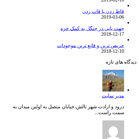
قاط زدن یا قات زدن
2019-03-06
جهت یابی در جنگل به کمک خزه
2018-12-17
حریص ترین و قانع ترین موجودات
2018-12-10
دیدگاه های تازه
مدیر سایت
درود و ارادت شهر تالش،خیابان متصل به اولین میدان به
سمت راست...