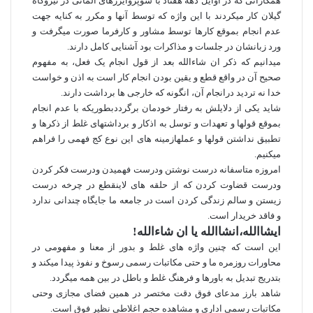
همکارانی که در اوایل دهه هفتاد با سوپروایزرهای آلمانی در نیروگاه
گیلان کار میکردند با این واژه که توسط آنها و مکرر به کنایه جهت
عدم انجام بموقع کارها توسط مشاور و کارفرما صورت میگرفت و
ورد زبانشان در جلسات و مذاکرات بود آشنایی کامل دارند.
میدانیم که ذکر ان شاءالله بعد از قول انجام یک فعل، به مفهوم
صحیح آن در واقع قطع و یقین بودن انجام کار است به اذن و خواست
خدا نه تردید درانجام آن، انگونه که خارجی ها برداشت دارند.
شاید یکی از دلایلش به رفتار خودمان برگرددبطوریکه با عدم انجام
بموقع قولها و تعهدات و توسل به اذکار و برداشتهای غلط از ذکرها و
تطبیق نداشتن قولها و عملهازمینه های این نوع کج فهمی را فراهم
میکنیم.
امروزه متاسفانه درست نوشتن ودرست فهمیدن ودرست فکر کردن
ودرست قضاوت کردن که از حلقه های لاینقطع در چرخه درست
زیستن و سالم زندگی کردن است در جامعه ما جایگاه چندانی ندارد
و فاقد خریدار است.
ایشاالله،انشاالله یا ان شاءالله!
این است که چنین واژه های غلط و بدور از معنا و مفهومی در
محاورات روزمره ما و حتی مکاتبات رسمی رسوخ و نفوذ پیدا میکند و
بتدریج تبدیل به باورها و فرهنگ غلط و باطل در بین همه میگردد.
شاهد بارز مدعای فوق دقت مختصر در همین فضای مجازی وحتی
مکاتبات رسمی اداری و مشاهده حجم اغلاطی نظیر فوق است.