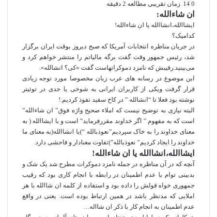
0
14
زمان تقریبی مطالعه 2 دقیقه
ان شاءالله:
ایشاالله،انشاالله یا ان شاءالله!
کدامیک؟
در جریان مناظره انتخابات آمریکا که صبح دیروز بوقت ایران برگزار
شد، رئیس جمهور وقت گفت برگه مالیاتم را منتشر خواهم کرد و
می‌بینید.رقیبش که نامزد دموکراتهاست گفت «کی؟ انشالله».
این موضوع در رسانه های عرب زبان مخصوصا مورد توجه زیادی
قرار گرفت ویکی از کاربران ایرانی به شوخی یا جدی در توئیتر
نوشته بود فعلا تا “انشالله ” در کاخ سفید نفوذ کردیم.!
البته نیازی به توضیح نیست که املاء صحیح واژه فوق” ان شاءالله”
است که به مفهوم ” اگر خداوند مقررفرماید” است و با ایشاالله ( به
معنای خداوند را به خاک سپردیم”نعوذبالله “)یا انشاالله(به معنای ما
خداوند را ایجاد کردیم” نعوذبالله”)تفاوت معنادار و فاحشی دارد.
ایشاالله،انشاالله یا ان شاءالله!
آنچه که در آن مناظره در جمله نامزد دموکرات مطرح شد یک شک و
بدبینی توام با عدم اطمینان در رابطه با انجام کاری بود که رقیب
جمهوری خواه قولش را داده بود و استفاده از کلمه ان شاالله با هر
املایی که مدنظر باشد در همین ارتباط بوده است. یعنی در واقع
عدم اطمینان به انجام کار با ذکر ان شااله…