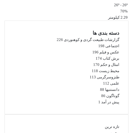
26º - 26º
70%
2.29 کیلومتر
دسته بندی ها
گزارشات طبیعت گردی و کوهنوردی
226
اجتماعی
198
عکس و فیلم
196
برش کتاب
174
امثال و حکم
170
محیط زیست
118
طنزوسرگرمی
113
علمی
112
دانستنیها
88
گوناگون
86
پیش در آمد
1
تازه ترین
محبوب