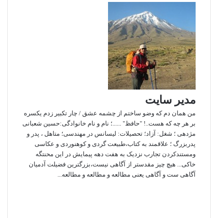
د
آ
ا
ا
ا
م
پ
ک
ی
گ
ن
ذ
ا
ر
ی
ب
ا
مدیر سایت
ا
ی
من همان دم که وضو ساختم از چشمه عشق / چار تکبیر زدم یکسره
م
بر هر چه که هست..! "حافظ" ......؛ نام و نام خانوادگی:حسین شعبانی
ی
مژدهی ؛ شغل: آزاد؛ تحصیلات: لیسانس در مهندسی؛ متاهل ، پدر و
ل
پدربزرگ ؛ علاقمند به کتاب،طبیعت گردی و کوهنوردی و عکاسی
ومستندکردن تجارب نزدیک به هفت دهه پیمایش در این محنتگه
خاکی... هیچ چیز مقدستر از آگاهی نیست،بزرگترین فضیلت آدمیان
آگاهی ست و آگاهی یعنی مطالعه و مطالعه و مطالعه...
و
ب
ف
ی
ا
س
ا
ی
س