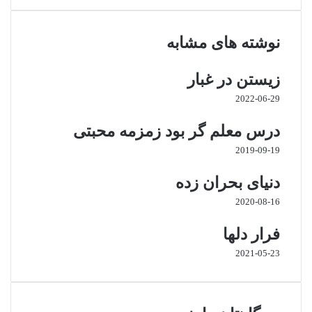
ی
ب
ن
و
س
ت
نوشته های مشابه
ت
ک
ا
گ
زیستن در غبار
ر
ا
2022-06-29
م
درس معلم گر بود زمزمه محبتی
2019-09-19
دنیای بحران زده
2020-08-16
فرار دلها
2021-05-23