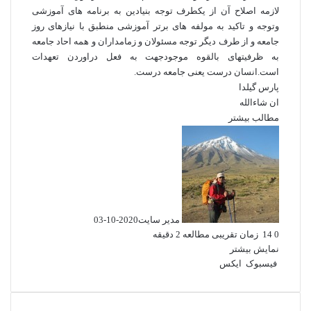
لازمه اصلاح آن از یکطرف توجه بنیادین به برنامه های آموزشی
وتوجه و تاکید به مولفه های برتر آموزشی منطبق با نیازهای روز
جامعه و از طرف دیگر توجه مسئولان و زمامداران و همه احاد جامعه
به ظرفیتهای بالقوه موجودجهت به فعل دراوردن تعهدات
است.انسان درست یعنی جامعه درست.
پارس گیلدا
ان شاءالله
مطالب بیشتر
مدیر سایت
2020-10-03
0
14
زمان تقریبی مطالعه 2 دقیقه
نمایش بیشتر
فیسبوک
ایکس
ل
و
ت
ا
چ
ی
ا
ل
ا
ش
ن
ت
گ
ت
پ
ک
ر
ر
س