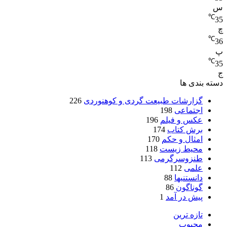
س
℃
35
چ
℃
36
پ
℃
35
ج
دسته بندی ها
گزارشات طبیعت گردی و کوهنوردی
226
اجتماعی
198
عکس و فیلم
196
برش کتاب
174
امثال و حکم
170
محیط زیست
118
طنزوسرگرمی
113
علمی
112
دانستنیها
88
گوناگون
86
پیش در آمد
1
تازه ترین
محبوب