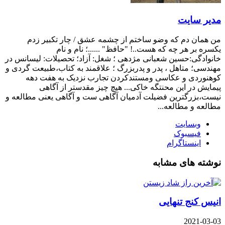
مدیر سایت
من همان دم که وضو ساختم از چشمه عشق / چار تکبیر زدم
یکسره بر هر چه که هست..! "حافظ" ......؛ نام و نام
خانوادگی:حسین شعبانی مژدهی ؛ شغل: آزاد؛ تحصیلات: لیسانس در
مهندسی؛ متاهل ، پدر و پدربزرگ ؛ علاقمند به کتاب،طبیعت گردی و
کوهنوردی و عکاسی ومستندکردن تجارب نزدیک به هفت دهه
پیمایش در این محنتگه خاکی... هیچ چیز مقدستر از آگاهی
نیست،بزرگترین فضیلت آدمیان آگاهی ست و آگاهی یعنی مطالعه و
مطالعه و مطالعه...
وبسایت
فیسبوک
اینستاگرام
نوشته های مشابه
انیس کنج تنهایی
2021-03-03