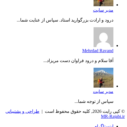
مدیر سایت
درود و ارادت بزرگوارید استاد. سپاس از عنایت شما...
Mehrdad Ravand
آقا سلام و درود فراوان دست مریزاد...
مدیر سایت
سپاس از توجه شما...
© کپی رایت 2026, کلیه حقوق محفوظ است |
طراحی و پشتیبانی
MR-Rajabi.ir
اینستاگرام