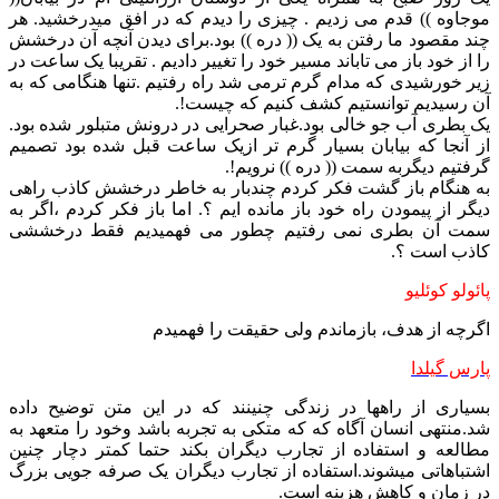
موجاوه )) قدم می زدیم . چیزی را دیدم که در افق میدرخشید. هر
چند مقصود ما رفتن به یک (( دره )) بود.برای دیدن آنچه آن درخشش
را از خود باز می تاباند مسیر خود را تغییر دادیم . تقریبا یک ساعت در
زیر خورشیدی که مدام گرم ترمی شد راه رفتیم .تنها هنگامی که به
آن رسیدیم توانستیم کشف کنیم که چیست!.
یک بطری آب جو خالی بود.غبار صحرایی در درونش متبلور شده بود.
از آنجا که بیابان بسیار گرم تر ازیک ساعت قبل شده بود تصمیم
گرفتیم دیگربه سمت (( دره )) نرویم!.
به هنگام باز گشت فکر کردم چندبار به خاطر درخشش کاذب راهی
دیگر از پیمودن راه خود باز مانده ایم ؟. اما باز فکر کردم ،اگر به
سمت آن بطری نمی رفتیم چطور می فهمیدیم فقط درخششی
کاذب است ؟.
پائولو کوئلیو
اگرچه از هدف، بازماندم ولی حقیقت را فهمیدم
پارس گیلدا
بسیاری از راهها در زندگی چنینند که در این متن توضیح داده
شد.منتهی انسان آگاه که که متکی به تجربه باشد وخود را متعهد به
مطالعه و استفاده از تجارب دیگران بکند حتما کمتر دچار چنین
اشتباهاتی میشوند.استفاده از تجارب دیگران یک صرفه جویی بزرگ
در زمان و کاهش هزینه است.