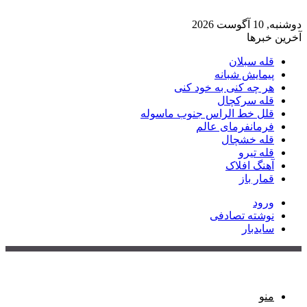
دوشنبه, 10 آگوست 2026
آخرین خبرها
قله سبلان
پیمایش شبانه
هر چه کنی به خود کنی
قله سرکچال
قلل خط الراس جنوب ماسوله
فرمانفرمای عالم
قله خشچال
قله تیرو
آهنگ افلاک
قمار باز
ورود
نوشته تصادفی
سایدبار
منو