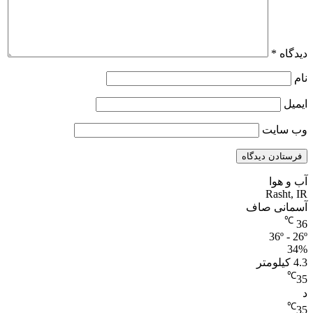
دیدگاه
*
نام
ایمیل
وب‌ سایت
آب و هوا
Rasht, IR
آسمانی صاف
℃
36
36º - 26º
34%
4.3 کیلومتر
℃
35
د
℃
35