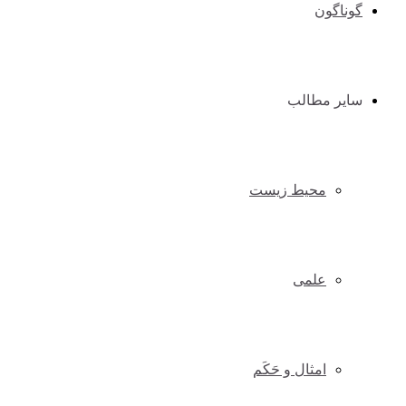
گوناگون
سایر مطالب
محیط زیست
علمی
امثال و حَکَم