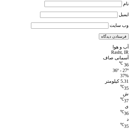
نام
ایمیل
وب‌ سایت
آب و هوا
Rasht, IR
آسمانی صاف
℃
36
36º - 27º
37%
5.31 کیلومتر
℃
35
ش
℃
37
ی
℃
36
د
℃
35