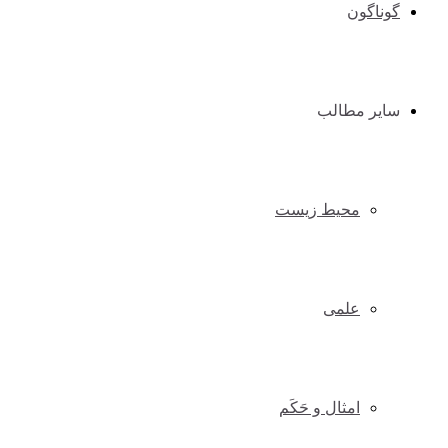
گوناگون
سایر مطالب
محیط زیست
علمی
امثال و حَکَم