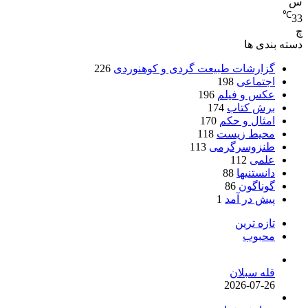
س
℃
33
چ
دسته بندی ها
گزارشات طبیعت گردی و کوهنوردی
226
اجتماعی
198
عکس و فیلم
196
برش کتاب
174
امثال و حکم
170
محیط زیست
118
طنزوسرگرمی
113
علمی
112
دانستنیها
88
گوناگون
86
پیش در آمد
1
تازه ترین
محبوب
قله سبلان
2026-07-26