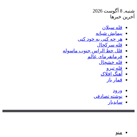
شنبه, 8 آگوست 2026
آخرین خبرها
قله سبلان
پیمایش شبانه
هر چه کنی به خود کنی
قله سرکچال
قلل خط الراس جنوب ماسوله
فرمانفرمای عالم
قله خشچال
قله تیرو
آهنگ افلاک
قمار باز
ورود
نوشته تصادفی
سایدبار
منو