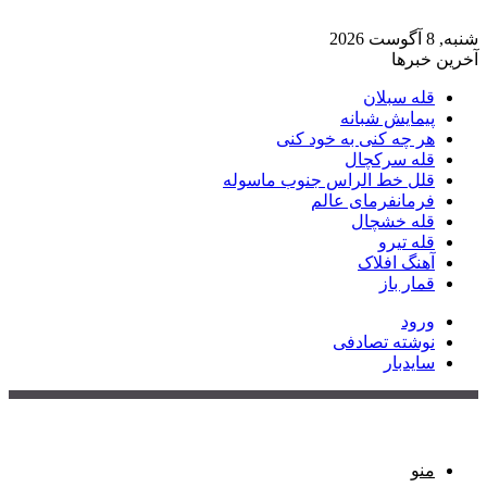
شنبه, 8 آگوست 2026
آخرین خبرها
قله سبلان
پیمایش شبانه
هر چه کنی به خود کنی
قله سرکچال
قلل خط الراس جنوب ماسوله
فرمانفرمای عالم
قله خشچال
قله تیرو
آهنگ افلاک
قمار باز
ورود
نوشته تصادفی
سایدبار
منو