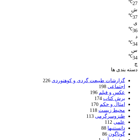
℃
27
ش
℃
37
ی
℃
36
د
℃
34
س
℃
34
چ
دسته بندی ها
گزارشات طبیعت گردی و کوهنوردی
226
اجتماعی
198
عکس و فیلم
196
برش کتاب
174
امثال و حکم
170
محیط زیست
118
طنزوسرگرمی
113
علمی
112
دانستنیها
88
گوناگون
86
پیش در آمد
1