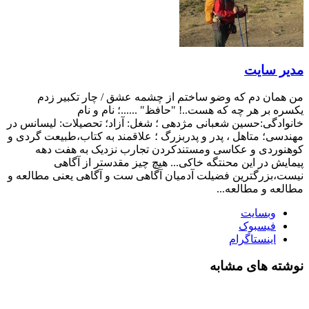
مدیر سایت
من همان دم که وضو ساختم از چشمه عشق / چار تکبیر زدم
یکسره بر هر چه که هست..! "حافظ" ......؛ نام و نام
خانوادگی:حسین شعبانی مژدهی ؛ شغل: آزاد؛ تحصیلات: لیسانس در
مهندسی؛ متاهل ، پدر و پدربزرگ ؛ علاقمند به کتاب،طبیعت گردی و
کوهنوردی و عکاسی ومستندکردن تجارب نزدیک به هفت دهه
پیمایش در این محنتگه خاکی... هیچ چیز مقدستر از آگاهی
نیست،بزرگترین فضیلت آدمیان آگاهی ست و آگاهی یعنی مطالعه و
مطالعه و مطالعه...
وبسایت
فیسبوک
اینستاگرام
نوشته های مشابه