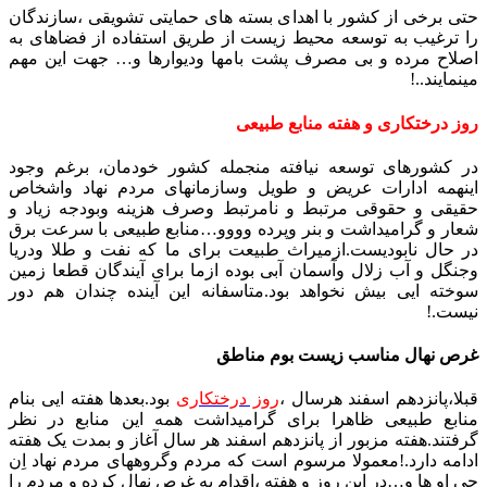
حتی برخی از کشور با اهدای بسته های حمایتی تشویقی ،سازندگان
را ترغیب به توسعه محیط زیست از طریق استفاده از فضاهای به
اصلاح مرده و بی مصرف پشت بامها ودیوارها و… جهت این مهم
مینمایند..!
روز درختکاری و هفته منابع طبیعی
در کشورهای توسعه نیافته منجمله کشور خودمان، برغم وجود
اینهمه ادارات عریض و طویل وسازمانهای مردم نهاد واشخاص
حقیقی و حقوقی مرتبط و نامرتبط وصرف هزینه وبودجه زیاد و
شعار و گرامیداشت و بنر وپرده وووو…منابع طبیعی با سرعت برق
در حال نابودیست.ازمیراث طبیعت برای ما که نفت و طلا ودریا
وجنگل و آب زلال وآسمان آبی بوده ازما برای آیندگان قطعا زمین
سوخته ایی بیش نخواهد بود.متاسفانه این آینده چندان هم دور
نیست.!
غرص نهال مناسب زیست بوم مناطق
قبلا،پانزدهم اسفند هرسال ،
روز درختکاری
بود.بعدها هفته ایی بنام
منابع طبیعی ظاهرا برای گرامیداشت همه این منابع در نظر
گرفتند‌‌.هفته مزبور از پانزدهم اسفند هر سال آغاز و بمدت یک هفته
ادامه دارد.!معمولا مرسوم است که مردم وگروههای مردم نهاد اِن
جی او ها و…در این روز و هفته ،اقدام به غرص نهال کرده و مردم را