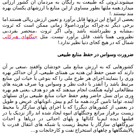
میشوند.ثروتی که طبیعت به رایگان به مردمان آن کشور ارزانی
میدارد.همه ملتها بطور مساوی از این منابع با ارزشهای یکسان بهره
مند نیستند .!
بعضی از انواع این ثروتها قابل برآورد و تعیین ارزش ریالی هستند.اما
برخی دیگر نه.چراکه برآورد،اصولا زمانی ممکن است که ثروت
،مشابه و نظیرداشته باشد .ولی اگر ثروت ،منحصر بفرد،بی
نظیروبی همتا باشد، قابل برآورد نیست. مثل
جنگلهای هیرکانی
شمال که در هیچ کجای دنیا نظیر ندارد.!
ضرورت وسواس در حفظ منابع طبیعی
کشورهایی که به ارزش منابع ملی خودشان واقفند ،سعی بر آن
دارند که ضمن حفظ این هدیه بی همتای طبیعی، از آن حداکثر بهره
وری را بنمایند.اجرای هر طرح ملی را که بنوعی با حیات این منابع
مرتبط باشد را آنقدر با دقت نظر و وسواس وبا صرف هزینه های
مطالعاتی اولیه هنگفت انجام میدهند که هر دو هدف ،یعنی هم بهره
وری برای نسل حاضر وهم حفظ حیات منابع طبیعی برای نسلهای
آینده، تواما تامین گردد.همه ما کم و بیش ،اتوبانهای عریض و طویل
در بعضی از کشورهای دیگررا که با اجرای پلهای سازگار با محیط
زیست برفراز مراتع وجنگلهای انبوه ایجاد شده اند رااز نزدیک یا در
فیلمها دیده ایم.یا کانالها و پلهای احداثی در دریاها و احداث
نیروگاههای سازگار با محیط زیست یا شبکه های انتقال قدرت یا
پالایشگاهها و چاههای استخراج نفت و کارخانجات و…