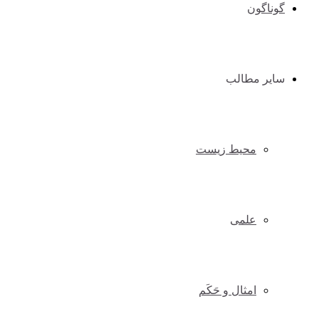
گوناگون
سایر مطالب
محیط زیست
علمی
امثال و حَکَم