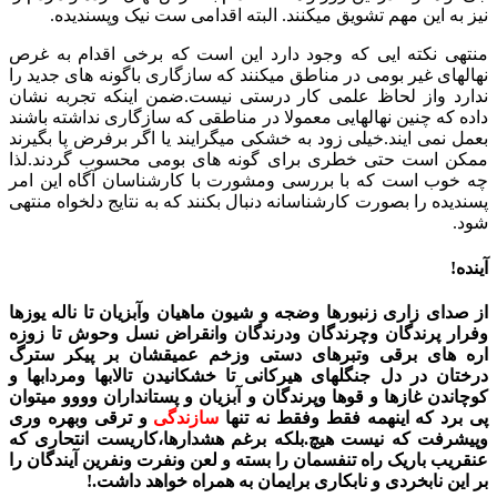
نیز به این مهم تشویق میکنند. البته اقدامی ست نیک وپسندیده.
منتهی نکته ایی که وجود دارد این است که برخی اقدام به غرص
نهالهای غیر بومی در مناطق میکنند که سازگاری باگونه های جدید را
ندارد واز لحاظ علمی کار درستی نیست.ضمن اینکه تجربه نشان
داده که چنین نهالهایی معمولا در مناطقی که سازگاری نداشته باشند
بعمل نمی ایند.خیلی زود به خشکی میگرایند یا اگر برفرض پا بگیرند
ممکن است حتی خطری برای گونه های بومی محسوب گردند.لذا
چه خوب است که با بررسی ومشورت با کارشناسان آگاه این امر
پسندیده را بصورت کارشناسانه دنبال بکنند که به نتایج دلخواه منتهی
شود.
آینده!
از صدای زاری زنبورها وضجه و شیون ماهیان وآبزیان تا ناله یوزها
وفرار پرندگان وچرندگان ودرندگان وانقراض نسل وحوش تا زوزه
اره های برقی وتبرهای دستی وزخم عمیقشان بر پیکر سترگ
درختان در دل جنگلهای هیرکانی تا خشکانیدن تالابها ومردابها و
کوچاندن غازها و قوها وپرندگان و آبزیان و پستانداران وووو میتوان
پی برد که اینهمه فقط وفقط نه تنها
سازندگی
و ترقی وبهره وری
وپیشرفت که نیست هیچ.بلکه برغم هشدارها،کاریست انتحاری که
عنقریب باریک راه تنفسمان را بسته و لعن ونفرت ونفرین آیندگان را
بر این نابخردی و نابکاری برایمان به همراه خواهد داشت.!