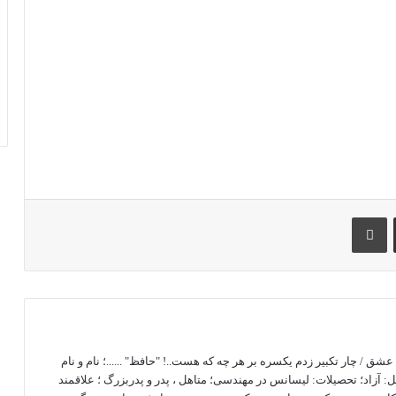
اشتراک گذاری با ایمیل
چاپ
 / چار تکبیر زدم یکسره بر هر چه که هست..! "حافظ" ......؛ نام و نام
آزاد؛ تحصیلات: لیسانس در مهندسی؛ متاهل ، پدر و پدربزرگ ؛ علاقمند