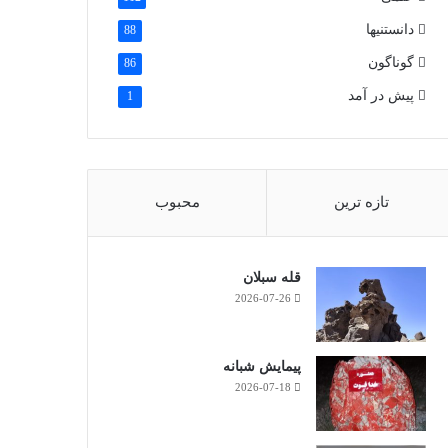
دانستنیها
88
گوناگون
86
پیش در آمد
1
تازه ترین
محبوب
قله سبلان
2026-07-26
پیمایش شبانه
2026-07-18