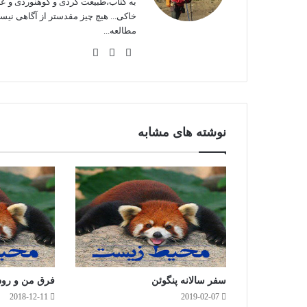
به کتاب،طبیعت گردی و کوهنوردی و ع
خاکی... هیچ چیز مقدستر از آگاهی نی
مطالعه...
وبس
فی
این
ایت
سب
ستا
وک
گرا
م
نوشته های مشابه
سفر سالانه پنگوئن
فرق من و رود
2018-12-11
2019-02-07