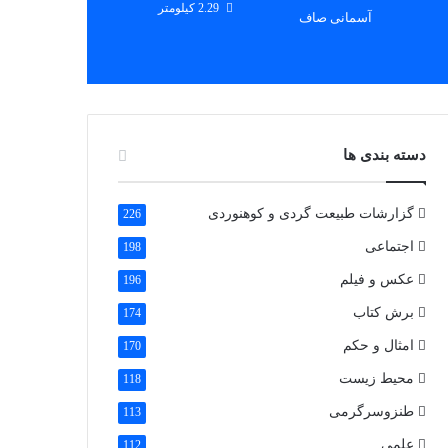
2.29 کیلومتر
آسمانی صاف
دسته بندی ها
گزارشات طبیعت گردی و کوهنوردی
226
اجتماعی
198
عکس و فیلم
196
برش کتاب
174
امثال و حکم
170
محیط زیست
118
طنزوسرگرمی
113
علمی
112