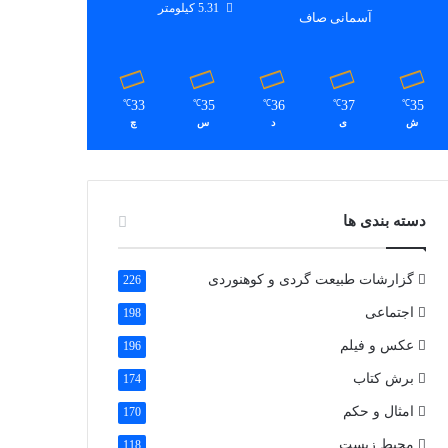
5.31 کیلومتر
آسمانی صاف
33
35
36
37
35
℃
℃
℃
℃
℃
ش
ی
د
س
چ
دسته بندی ها
گزارشات طبیعت گردی و کوهنوردی
226
اجتماعی
198
عکس و فیلم
196
برش کتاب
174
امثال و حکم
170
محیط زیست
118