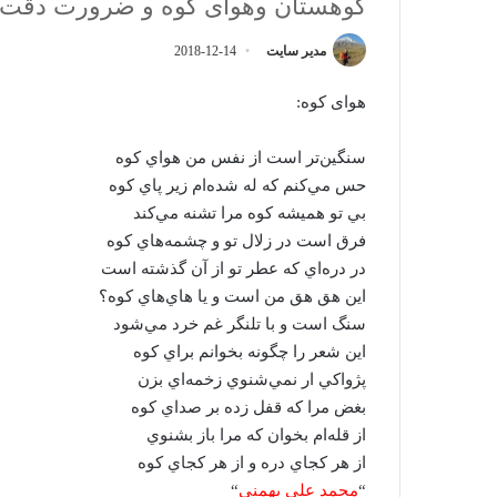
کوهستان وهوای کوه و ضرورت دقت د
مدیر سایت
2018-12-14
هوای کوه:
سنگين‌تر است از نفس من هواي کوه
حس مي‌کنم که له شده‌ام زير پاي کوه
بي تو هميشه کوه مرا تشنه مي‌کند
فرق است در زلال تو و چشمه‌هاي کوه
در دره‌اي که عطر تو از آن گذشته است
اين هق هق من است و يا هاي‌هاي کوه؟
سنگ است و با تلنگر غم خرد مي‌شود
اين شعر را چگونه بخوانم براي کوه
پژواکي ار نمي‌شنوي زخمه‌اي بزن
بغض مرا که قفل زده بر صداي کوه
از قله‌ام بخوان که مرا باز بشنوي
از هر کجاي دره و از هر کجاي کوه
“
محمد علي بهمني
“