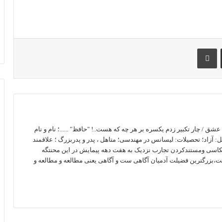
اشتراک گذاری با ایمیل
چاپ
 / چار تکبیر زدم یکسره بر هر چه که هست..! "حافظ" ......؛ نام و نام
آزاد؛ تحصیلات: لیسانس در مهندسی؛ متاهل ، پدر و پدربزرگ ؛ علاقمند
کاسی ومستندکردن تجارب نزدیک به هفت دهه پیمایش در این محنتگه
ست،بزرگترین فضیلت آدمیان آگاهی ست و آگاهی یعنی مطالعه و مطالعه و