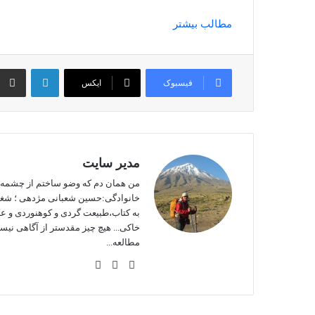
مطالب بیشتر
لینکداین
فیسبوک
ایکس
مدیر سایت
من همان دم که وضو ساختم از چشمه عشق
خانوادگی:حسین شعبانی مژدهی ؛ شغل: 
به کتاب،طبیعت گردی و کوهنوردی و ع
خاکی... هیچ چیز مقدستر از آگاهی نی
مطالعه...
وبس
فی
این
ایت
سب
ستا
وک
گرا