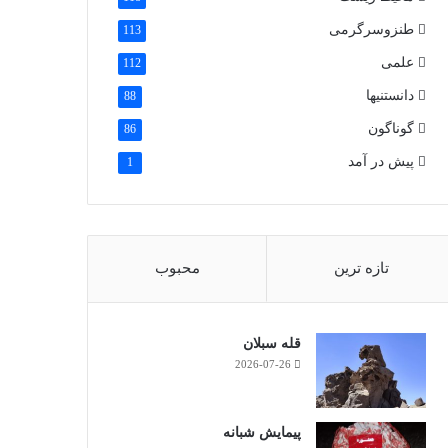
طنزوسرگرمی
113
علمی
112
دانستنیها
88
گوناگون
86
پیش در آمد
1
تازه ترین
محبوب
قله سبلان
2026-07-26
پیمایش شبانه